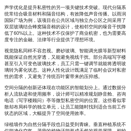
声学优化是提升私密性的另一项关键技术突破。现代分隔系
统常结合吸音材料和隔音结构，有效降低声音传播。以雨润
国际广场为例，该项目在公共区域与独立办公区之间采用了
双层玻璃结合蜂窝隔音棉的设计，使相邻空间的噪音干扰降
低了60%以上。这种技术不仅保护了商业机密，也为需要高
度专注的金融、法律等行业提供了理想环境。
视觉隐私同样不容忽视。磨砂玻璃、智能调光膜等新型材料
既能保证自然光穿透，又能避免视线干扰。部分高端写字楼
甚至引入可变色玻璃技术，员工只需一键调节就能将透明玻
璃转为雾化状态。这种人性化设计既满足了临时会议对私密
性的需求，又避免了传统百叶窗带来的压抑感。
空间分隔的创新还体现在功能区的智能划分上。通过数据分
析人流轨迹和使用频率，设计师可以精准规划静音舱、咨询
电话（写字楼顾问）亭等微型私密空间的位置。这些看似零
散却布局科学的独立单元，让员工能随时找到适合当前工作
状态的区域，大幅提升了空间使用效率。
绿植墙作为自然分隔手段也日益受到青睐。垂直种植系统不
仅能净化空气，茂密的植物还能形成天然的视觉屏障。相较