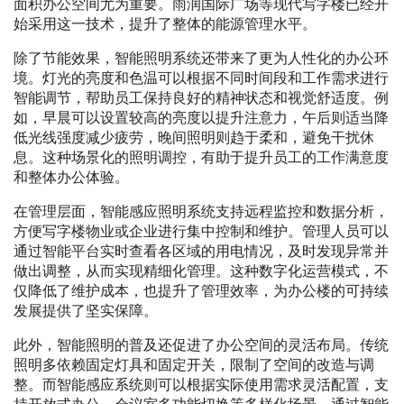
面积办公空间尤为重要。雨润国际广场等现代写字楼已经开
始采用这一技术，提升了整体的能源管理水平。
除了节能效果，智能照明系统还带来了更为人性化的办公环
境。灯光的亮度和色温可以根据不同时间段和工作需求进行
智能调节，帮助员工保持良好的精神状态和视觉舒适度。例
如，早晨可以设置较高的亮度以提升注意力，午后则适当降
低光线强度减少疲劳，晚间照明则趋于柔和，避免干扰休
息。这种场景化的照明调控，有助于提升员工的工作满意度
和整体办公体验。
在管理层面，智能感应照明系统支持远程监控和数据分析，
方便写字楼物业或企业进行集中控制和维护。管理人员可以
通过智能平台实时查看各区域的用电情况，及时发现异常并
做出调整，从而实现精细化管理。这种数字化运营模式，不
仅降低了维护成本，也提升了管理效率，为办公楼的可持续
发展提供了坚实保障。
此外，智能照明的普及还促进了办公空间的灵活布局。传统
照明多依赖固定灯具和固定开关，限制了空间的改造与调
整。而智能感应系统则可以根据实际使用需求灵活配置，支